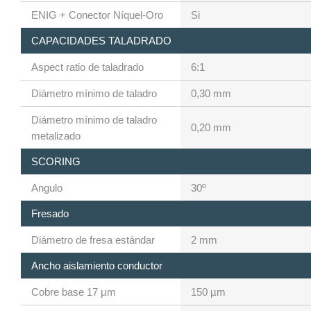
ENIG + Conector Níquel-Oro
Si
CAPACIDADES TALADRADO
Aspect ratio de taladrado
6:1
Diámetro mínimo de taladro
0,30 mm
Diámetro mínimo de taladro
0,20 mm
metalizado
SCORING
Angulo
30º
Fresado
Diámetro de fresa estándar
2 mm
Ancho aislamiento conductor
Cobre base 17 µm
150 µm