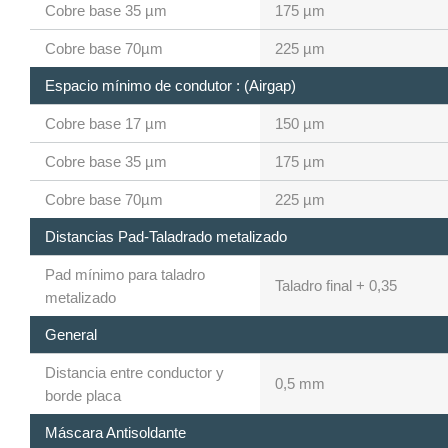
Cobre base 35 µm
175 µm
Cobre base 70µm
225 µm
Espacio mínimo de condutor : (Airgap)
Cobre base 17 µm
150 µm
Cobre base 35 µm
175 µm
Cobre base 70µm
225 µm
Distancias Pad-Taladrado metalizado
Pad mínimo para taladro
Taladro final + 0,35
metalizado
General
Distancia entre conductor y
0,5 mm
borde placa
Máscara Antisoldante