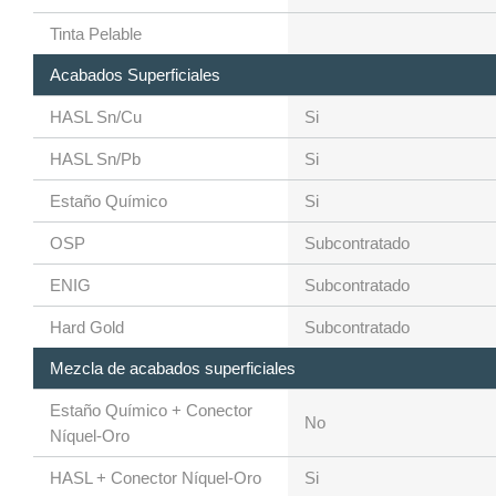
Tinta Pelable
Acabados Superficiales
HASL Sn/Cu
Si
HASL Sn/Pb
Si
Estaño Químico
Si
OSP
Subcontratado
ENIG
Subcontratado
Hard Gold
Subcontratado
Mezcla de acabados superficiales
Estaño Químico + Conector
No
Níquel-Oro
HASL + Conector Níquel-Oro
Si